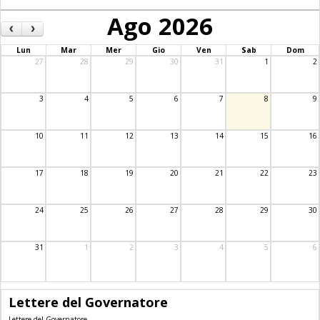
Ago 2026
‹
›
Lun
Mar
Mer
Gio
Ven
Sab
Dom
27
28
29
30
31
1
2
3
4
5
6
7
8
9
10
11
12
13
14
15
16
17
18
19
20
21
22
23
24
25
26
27
28
29
30
31
1
2
3
4
5
6
Lettere del Governatore
Lettere del Governatore