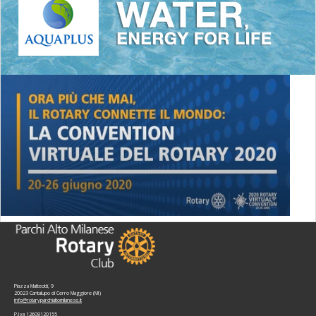
Piazza Matteotti, 9
20023 Cantalupo di Cerro Maggiore (MI)
info@rotaryparchialtomilanese.it
P.Iva 12608120155