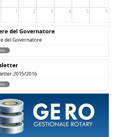
1
2
3
4
5
6
ere del Governatore
re del Governatore
vio
letter
etter 2015/2016
vio