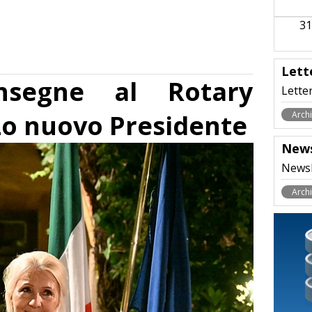
31
Lett
nsegne al Rotary
Lette
zo nuovo Presidente
Archi
News
Newsl
Archi