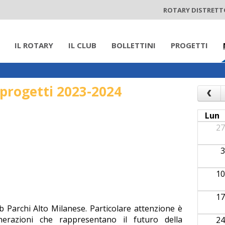
ROTARY DISTRETT
IL ROTARY
IL CLUB
BOLLETTINI
PROGETTI
i progetti 2023-2024
‹
Lun
27
3
10
17
b Parchi Alto Milanese. Particolare attenzione è
erazioni che rappresentano il futuro della
24