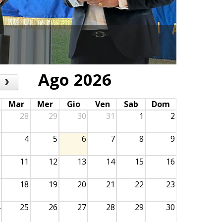
Pres
Ago 2026
›
Mar
Mer
Gio
Ven
Sab
Dom
28
29
30
31
1
2
4
5
6
7
8
9
11
12
13
14
15
16
18
19
20
21
22
23
25
26
27
28
29
30