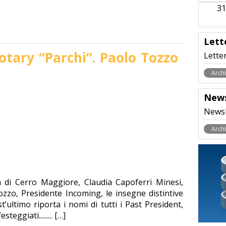
31
Lett
otary “Parchi”. Paolo Tozzo
Lette
Archi
News
Newsl
Archi
 di Cerro Maggiore, Claudia Capoferri Minesi,
zo, Presidente Incoming, le insegne distintive
est’ultimo riporta i nomi di tutti i Past President,
eggiati......... […]