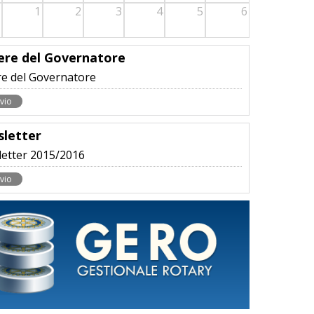
1
2
3
4
5
6
ere del Governatore
re del Governatore
vio
letter
etter 2015/2016
vio