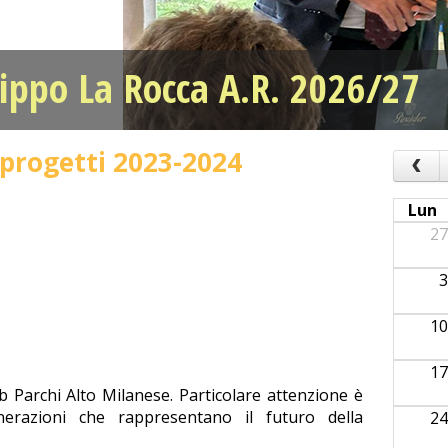
ippo La Rocca A.R. 2026/27
i progetti 2023-2024
‹
Lun
27
3
10
17
b Parchi Alto Milanese. Particolare attenzione è
erazioni che rappresentano il futuro della
24